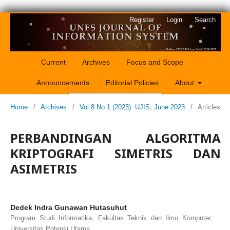
Register
Login
Search
Current
Archives
Focus and Scope
Announcements
Editorial Policies
About
Home
/
Archives
/
Vol 8 No 1 (2023): UJIS, June 2023
/
Articles
Search
PERBANDINGAN ALGORITMA
KRIPTOGRAFI SIMETRIS DAN
ASIMETRIS
Dedek Indra Gunawan Hutasuhut
Program Studi Informatika, Fakultas Teknik dan Ilmu Komputer,
Universitas Potensi Utama