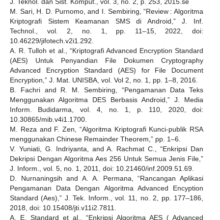
J. Teknol. dan Sist. Komput., vol. 3, no. 2, p. 253, 2015.se
M. Sari, H. D. Purnomo, and I. Sembiring, “Review : Algoritma
Kriptografi Sistem Keamanan SMS di Android,” J. Inf.
Technol., vol. 2, no. 1, pp. 11–15, 2022, doi:
10.46229/jifotech.v2i1.292.
A. R. Tulloh et al., “Kriptografi Advanced Encryption Standard
(AES) Untuk Penyandian File Dokumen Cryptography
Advanced Encryption Standard (AES) for File Document
Encryption,” J. Mat. UNISBA, vol. Vol 2, no. 1, pp. 1–8, 2016.
B. Fachri and R. M. Sembiring, “Pengamanan Data Teks
Menggunakan Algoritma DES Berbasis Android,” J. Media
Inform. Budidarma, vol. 4, no. 1, p. 110, 2020, doi:
10.30865/mib.v4i1.1700.
M. Reza and F. Zen, “Algoritma Kriptografi Kunci-publik RSA
menggunakan Chinese Remainder Theorem,” pp. 1–6.
V. Yuniati, G. Indriyanta, and A. Rachmat C., “Enkripsi Dan
Dekripsi Dengan Algoritma Aes 256 Untuk Semua Jenis File,”
J. Inform., vol. 5, no. 1, 2011, doi: 10.21460/inf.2009.51.69.
D. Nurnaningsih and A. A. Permana, “Rancangan Aplikasi
Pengamanan Data Dengan Algoritma Advanced Encyption
Standard (Aes),” J. Tek. Inform., vol. 11, no. 2, pp. 177–186,
2018, doi: 10.15408/jti.v11i2.7811.
A. E. Standard et al., “Enkripsi Algoritma AES ( Advanced