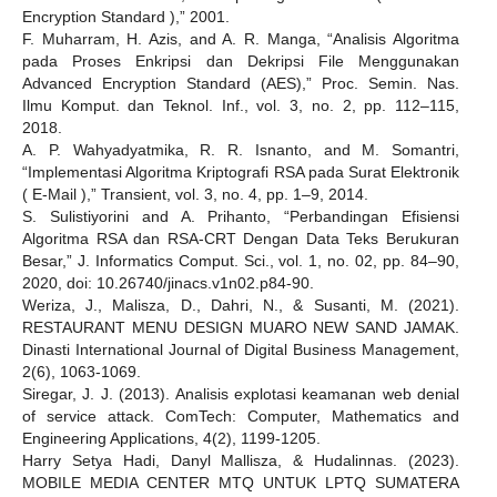
Encryption Standard ),” 2001.
F. Muharram, H. Azis, and A. R. Manga, “Analisis Algoritma
pada Proses Enkripsi dan Dekripsi File Menggunakan
Advanced Encryption Standard (AES),” Proc. Semin. Nas.
Ilmu Komput. dan Teknol. Inf., vol. 3, no. 2, pp. 112–115,
2018.
A. P. Wahyadyatmika, R. R. Isnanto, and M. Somantri,
“Implementasi Algoritma Kriptografi RSA pada Surat Elektronik
( E-Mail ),” Transient, vol. 3, no. 4, pp. 1–9, 2014.
S. Sulistiyorini and A. Prihanto, “Perbandingan Efisiensi
Algoritma RSA dan RSA-CRT Dengan Data Teks Berukuran
Besar,” J. Informatics Comput. Sci., vol. 1, no. 02, pp. 84–90,
2020, doi: 10.26740/jinacs.v1n02.p84-90.
Weriza, J., Malisza, D., Dahri, N., & Susanti, M. (2021).
RESTAURANT MENU DESIGN MUARO NEW SAND JAMAK.
Dinasti International Journal of Digital Business Management,
2(6), 1063-1069.
Siregar, J. J. (2013). Analisis explotasi keamanan web denial
of service attack. ComTech: Computer, Mathematics and
Engineering Applications, 4(2), 1199-1205.
Harry Setya Hadi, Danyl Mallisza, & Hudalinnas. (2023).
MOBILE MEDIA CENTER MTQ UNTUK LPTQ SUMATERA